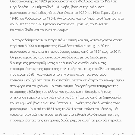
Θεσσαλονίκης το 1920 μετονομάστηκε σε Φάλαρα και το 1927 σε
Περιβολάκι. Το Γκίμποβο ή Γκίμνοβο, βόρεια της Νάουσας,
μετονομάστηκε διαδοχικά σε Λευκόγεια το 1929, σε Νέα Στράντζα το
1940, σε Ροδακινιά το 1954. Αντίστοιχα και το Γκρόπινο (Γρόπινο) στο
νομό Πέλλης το 1928 μετονομάστηκε σε Τρόπινο, το 1940 σε
Βαλτολείβαδο και το 1961 σε Δάφνη.
Τα παραδείγματα των παραπάνω οικισμών συγκαταλέγονται στους
περίπου 5.000 οικισμούς της Ελλάδας (πόλεις και χωριά) που
μετονομάστηκαν μία ή περισσότερες φορές από το 1831 έως το 2011.
Οι μετονομασίες των οικισμών συνδέονται με τις διαδοχικές
διοικητικές μεταρρυθμίσεις αλλά κυρίως αναδεικνύουν τις
προτεραιότητες της κρατικής πολιτικής και τους προβληματισμούς
που αναπτύχθηκαν γύρω από την αναγκαιότητα ενός νέου
τοπωνυμικού χάρτη που θα αποτύπωνε την «ενότητα του ελληνισμού
στο χώρο και το χρόνο». Τα τοπωνύμια θεωρήθηκαν τεκμήρια της
ιστορικής εξέλιξης του ελληνικού χώρου και η διαχείρισή τους
απέκτησε χαρακτηριστικά πολιτικού ζητήματος από τη δημιουργία
του ελληνικού βασιλείου και ύστερα. Η μελέτη της διαδικασίας των
μετονομασιών από το 1831 έως το 2011 αποτυπώνει τα ιδεολογικά
χαρακτηριστικά της προσπάθειας για εθνική ολοκλήρωση και τις
προτεραιότητες της κεντρικής διοίκησης σε αυτή τη μακρά περίοδο.